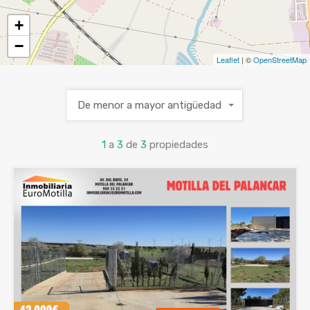
+
−
Leaflet
| ©
OpenStreetMap
De menor a mayor antigüedad
1
a
3
de
3
propiedades