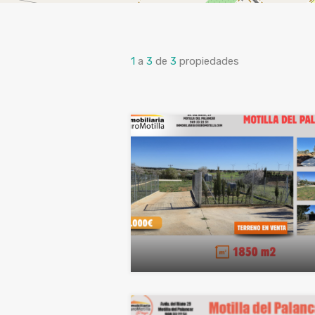
1
a
3
de
3
propiedades