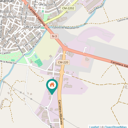
Leaflet
| ©
OpenStreetMap